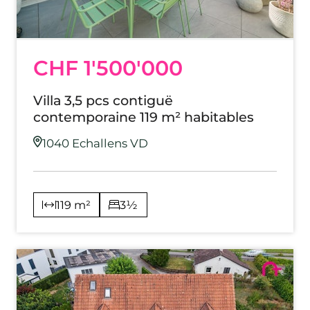
CHF 1'500'000
Villa 3,5 pcs contiguë
contemporaine 119 m² habitables
1040 Echallens VD
119 m²
3½