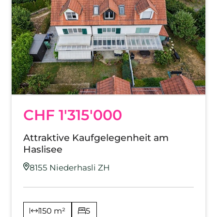
CHF 1'315'000
Attraktive Kaufgelegenheit am
Haslisee
8155 Niederhasli ZH
150 m²
5