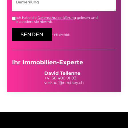
Ich habe die
Datenschutzerklärung
gelesen und
akzeptiere sie hiermit.
SENDEN
* Pflichtfeld!
Ihr Immobilien-Experte
David Tellenne
+41 58 400 91 03
verkauf@nextkey.ch