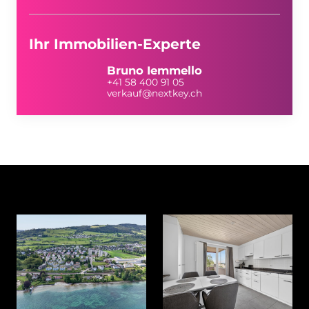
Ihr Immobilien-Experte
Bruno Iemmello
+41 58 400 91 05
verkauf@nextkey.ch